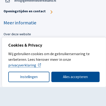
info@gemeenteberkelland.nl
Openingstijden en contact
Meer informatie
Over deze website
Toegankelijkheid
Cookies & Privacy
Privacy
Sitemap
Wij gebruiken cookies om de gebruikerservaring te
verbeteren. Lees hierover meer in onze
Mijn gemeente
privacyverklaring
Ope
Instellingen
Alles accepteren