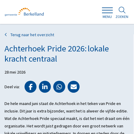
ZOEKEN
MENU
Terug naar het overzicht
Achterhoek Pride 2026: lokale
kracht centraal
28 mei 2026
Deel via Facebook
Deel via LinkedIn
Deel via WhatsApp
Deel via Mail
Deel via:
De hele maand juni staat de Achterhoek in het teken van Pride en
inclusie. Dit jaar is extra bijzonder, want het is alweer de vijfde editie.
Wat de Achterhoek Pride speciaal maakt, is dat het niet draait om één
organisatie. Het wordt juist gedragen door een groot netwerk van
lokale vrijwilligers en initiatiefnemers. In dorpen en steden door de