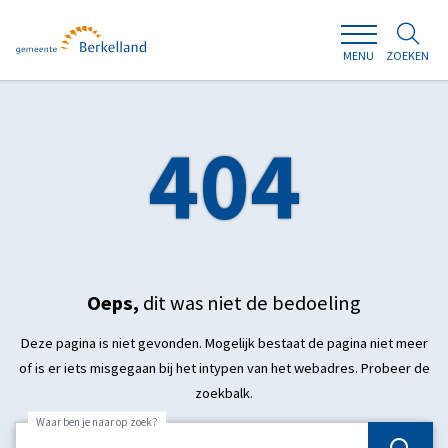
ZOEKEN
MENU
404
Oeps,
dit was niet de bedoeling
Deze pagina is niet gevonden. Mogelijk bestaat de pagina niet meer
of is er iets misgegaan bij het intypen van het webadres. Probeer de
zoekbalk.
Waar ben je naar op zoek?
Zoek