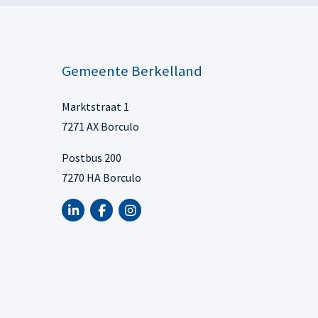
Gemeente Berkelland
Marktstraat 1
7271 AX Borculo
Postbus 200
7270 HA Borculo
LinkedIn van Gemeente Berkelland, opent in n
Facebook van Gemeente Berkelland, open
Instagram van Gemeente Berkelland