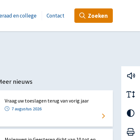
Zoeken
raad en college
Contact
Meer nieuws
Vraag uw toeslagen terug van vorig jaar
7 augustus 2026
atsApp
ia Mail
Molenweg in Geesteren dicht van 10 tot en