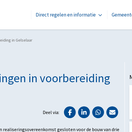
Direct regelen en informatie
Gemeente
eiding in Gelselaar
ingen in voorbereiding
Deel via Facebook
Deel via LinkedIn
Deel via Wh
Deel v
Deel via:
 realiseringsovereenkomst gesloten voor de bouw van drie