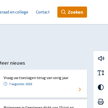
Zoeken
raad en college
Contact
Meer nieuws
Vraag uw toeslagen terug van vorig jaar
7 augustus 2026
atsApp
ia Mail
Molenweg in Geesteren dicht van 10 tot en