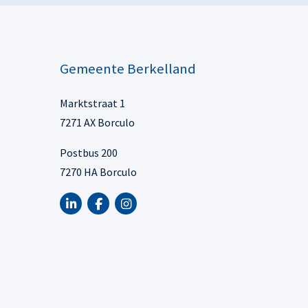
Gemeente Berkelland
Marktstraat 1
7271 AX Borculo
Postbus 200
7270 HA Borculo
LinkedIn van Gemeente Berkelland, opent in n
Facebook van Gemeente Berkelland, open
Instagram van Gemeente Berkelland