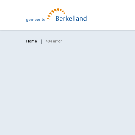
Home
404 error