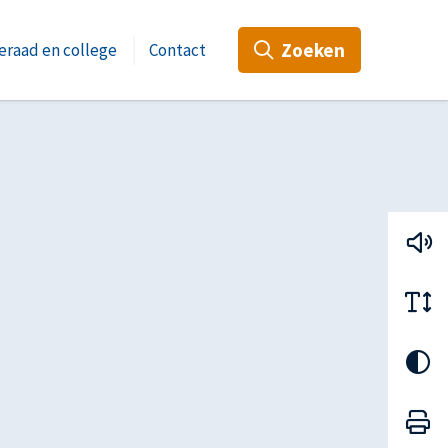
Zoeken
raad en college
Contact