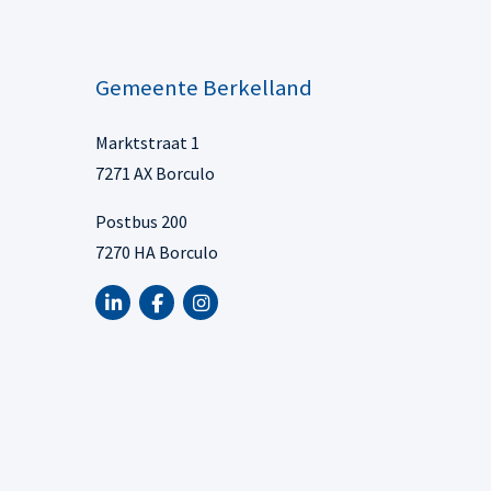
Gemeente Berkelland
Marktstraat 1
7271 AX Borculo
Postbus 200
7270 HA Borculo
LinkedIn van Gemeente Berkelland, opent in n
Facebook van Gemeente Berkelland, open
Instagram van Gemeente Berkelland