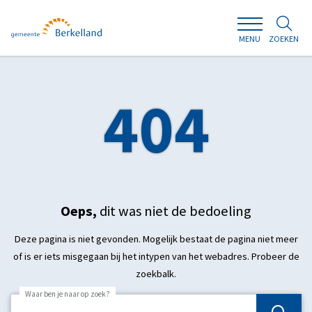
ZOEKEN
MENU
404
Oeps,
dit was niet de bedoeling
Deze pagina is niet gevonden. Mogelijk bestaat de pagina niet meer
of is er iets misgegaan bij het intypen van het webadres. Probeer de
zoekbalk.
Waar ben je naar op zoek?
Zoek