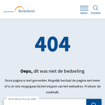
ZOEKEN
MENU
404
Oeps,
dit was niet de bedoeling
Deze pagina is niet gevonden. Mogelijk bestaat de pagina niet meer
of is er iets misgegaan bij het intypen van het webadres. Probeer de
zoekbalk.
Waar ben je naar op zoek?
Zoek