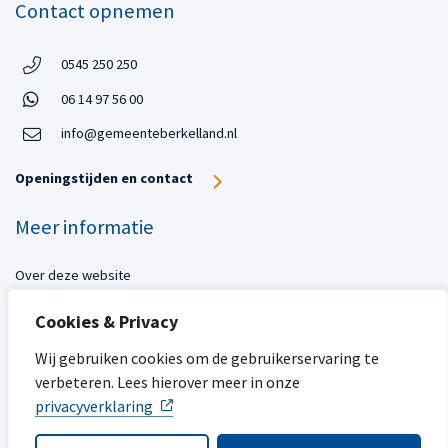
Contact opnemen
Telefoon:
0545 250 250
Telefoon
Open in WhatsApp:
06 14 97 56 00
Open in WhatsApp:
info@gemeenteberkelland.nl
Openingstijden en contact
Meer informatie
Over deze website
Toegankelijkheid
Cookies & Privacy
Privacy
Sitemap
Wij gebruiken cookies om de gebruikerservaring te
verbeteren. Lees hierover meer in onze
Mijn gemeente
privacyverklaring