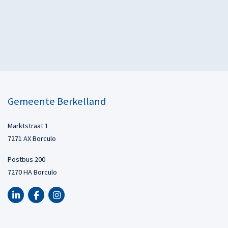
Gemeente Berkelland
Marktstraat 1
7271 AX Borculo
Postbus 200
7270 HA Borculo
LinkedIn van Gemeente Berkelland, opent in nieuw tabblad
Facebook van Gemeente Berkelland, opent in nieuw tabbl
Instagram van Gemeente Berkelland, opent in nieuw