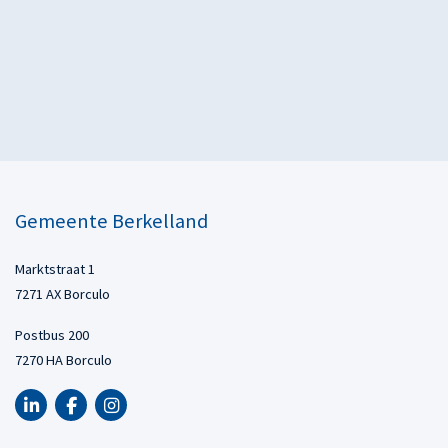
Gemeente Berkelland
Marktstraat 1
7271 AX Borculo
Postbus 200
7270 HA Borculo
LinkedIn van Gemeente Berkelland, opent in nieuw tabblad
Facebook van Gemeente Berkelland, opent in nieuw tabbl
Instagram van Gemeente Berkelland, opent in nieuw