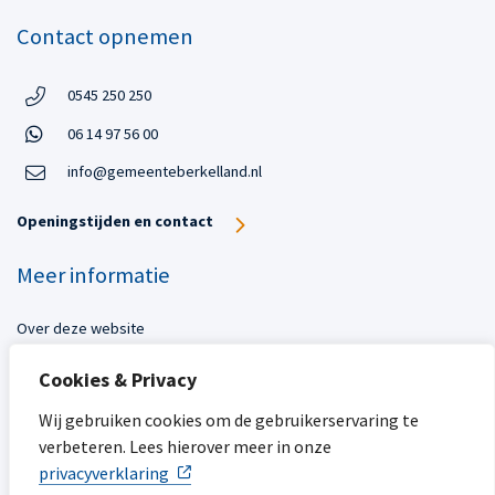
Contact opnemen
Telefoon:
0545 250 250
Telefoon
Open in WhatsApp:
06 14 97 56 00
Open in WhatsApp:
info@gemeenteberkelland.nl
Openingstijden en contact
Meer informatie
Over deze website
Toegankelijkheid
Cookies & Privacy
Privacy
Sitemap
Wij gebruiken cookies om de gebruikerservaring te
verbeteren. Lees hierover meer in onze
Mijn gemeente
privacyverklaring