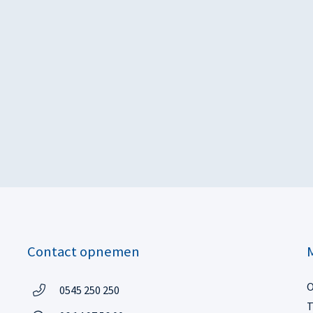
Contact opnemen
O
Telefoon:
0545 250 250
Telefoon
T