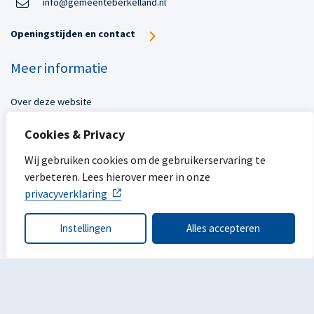
info@gemeenteberkelland.nl
Openingstijden en contact
Meer informatie
Over deze website
Toegankelijkheid
Cookies & Privacy
Privacy
Sitemap
Wij gebruiken cookies om de gebruikerservaring te
verbeteren. Lees hierover meer in onze
Mijn gemeente
privacyverklaring
Ope
Instellingen
Alles accepteren