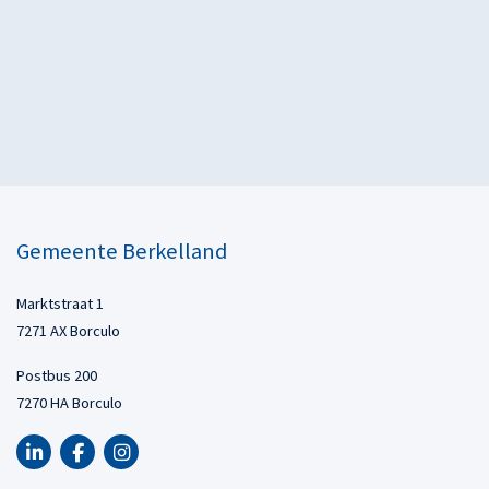
Gemeente Berkelland
Marktstraat 1
7271 AX Borculo
Postbus 200
7270 HA Borculo
LinkedIn van Gemeente Berkelland, opent in nieuw tabblad
Facebook van Gemeente Berkelland, opent in nieuw tabbl
Instagram van Gemeente Berkelland, opent in nieuw