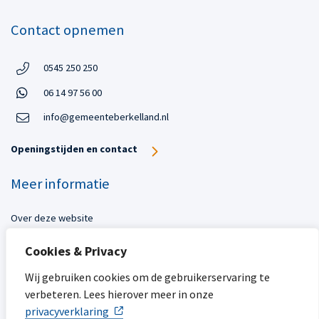
Contact opnemen
Telefoon:
0545 250 250
Telefoon
Open in WhatsApp:
06 14 97 56 00
Open in WhatsApp:
info@gemeenteberkelland.nl
Openingstijden en contact
Meer informatie
Over deze website
Toegankelijkheid
Cookies & Privacy
Privacy
Sitemap
Wij gebruiken cookies om de gebruikerservaring te
verbeteren. Lees hierover meer in onze
Mijn gemeente
privacyverklaring