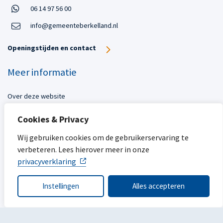
Open in WhatsApp:
06 14 97 56 00
Open in WhatsApp:
info@gemeenteberkelland.nl
Openingstijden en contact
Meer informatie
Over deze website
Toegankelijkheid
Cookies & Privacy
Privacy
Sitemap
Wij gebruiken cookies om de gebruikerservaring te
verbeteren. Lees hierover meer in onze
Mijn gemeente
privacyverklaring
Ope
Instellingen
Alles accepteren