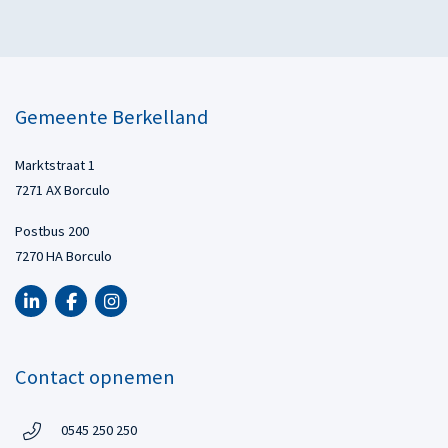
Gemeente Berkelland
Marktstraat 1
7271 AX Borculo
Postbus 200
7270 HA Borculo
LinkedIn van Gemeente Berkelland, opent in nieuw tabblad
Facebook van Gemeente Berkelland, opent in nieuw tabbl
Instagram van Gemeente Berkelland, opent in nieuw
Contact opnemen
Telefoon:
0545 250 250
Telefoon