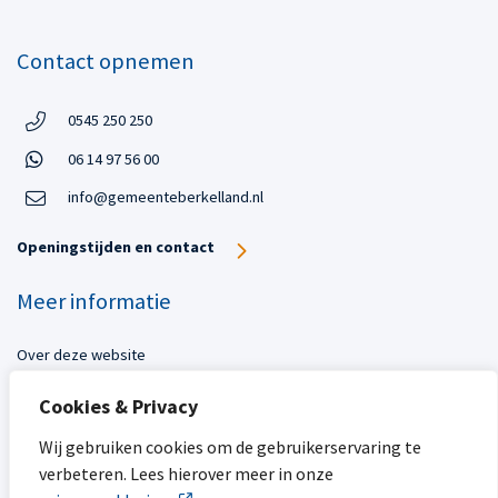
Contact opnemen
Telefoon:
0545 250 250
Telefoon
Open in WhatsApp:
06 14 97 56 00
Open in WhatsApp:
info@gemeenteberkelland.nl
Openingstijden en contact
Meer informatie
Over deze website
Toegankelijkheid
Cookies & Privacy
Privacy
Sitemap
Wij gebruiken cookies om de gebruikerservaring te
verbeteren. Lees hierover meer in onze
Mijn gemeente