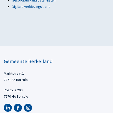
Gesproken kandidatenlijsten
Digitale verkiezingskrant
Gemeente Berkelland
Marktstraat 1
7271 AX Borculo
Postbus 200
7270 HA Borculo
LinkedIn van Gemeente Berkelland, opent in nieuw tabblad
Facebook van Gemeente Berkelland, opent in nieuw tabbl
Instagram van Gemeente Berkelland, opent in nieuw