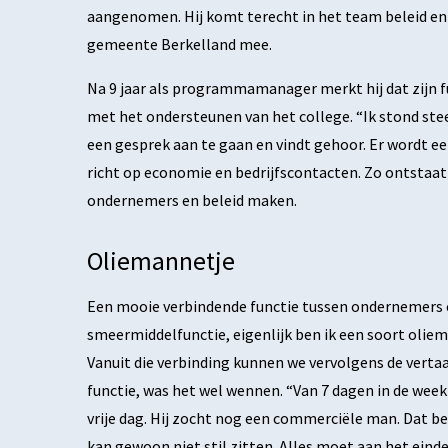
aangenomen. Hij komt terecht in het team beleid en r
gemeente Berkelland mee.
Na 9 jaar als programmamanager merkt hij dat zijn fu
met het ondersteunen van het college. “Ik stond steed
een gesprek aan te gaan en vindt gehoor. Er wordt e
richt op economie en bedrijfscontacten. Zo ontstaa
ondernemers en beleid maken.
Oliemannetje
Een mooie verbindende functie tussen ondernemers e
smeermiddelfunctie, eigenlijk ben ik een soort olie
Vanuit die verbinding kunnen we vervolgens de vertaal
functie, was het wel wennen. “Van 7 dagen in de week g
vrije dag. Hij zocht nog een commerciële man. Dat b
kan gewoon niet stil zitten. Alles moet aan het einde 