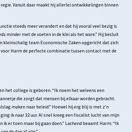
egie. Vanuit daar maakt hij allerlei ontwikkelingen binnen
nctie steeds meer verandert en dat hij vooral veel bezig is
s minder met de voeten in de klei als het ware.” Hij besluit
en kleinschalig team Economische Zaken opgericht dat zich
t voor Harm de perfecte combinatie tussen contact met de
n het college is geboren. “Ik noem het weleens een
mannetje die zorgt dat mensen bij elkaar worden gebracht.
slag maken naar beleid.” Hoewel hij erg blij is met z’n
ing ik naar 32 uur. Al snel kreeg een fiscalist lucht van mijn
en ik er toen maar bij gaan doen.” Lachend beaamt Harm: “Ik
van de dag af zijn.”