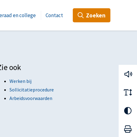
Zoeken
raad en college
Contact
Zie ook
Werken bij
Sollicitatieprocedure
Arbeidsvoorwaarden