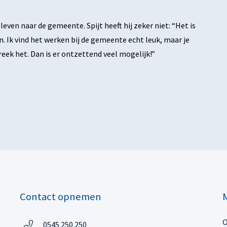
even naar de gemeente. Spijt heeft hij zeker niet: “Het is
 Ik vind het werken bij de gemeente echt leuk, maar je
preek het. Dan is er ontzettend veel mogelijk!”
Contact opnemen
O
Telefoon:
0545 250 250