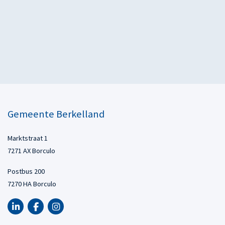
Gemeente Berkelland
Marktstraat 1
7271 AX Borculo
Postbus 200
7270 HA Borculo
LinkedIn van Gemeente Berkelland, opent in nieuw tabblad
Facebook van Gemeente Berkelland, opent in nieuw tabbl
Instagram van Gemeente Berkelland, opent in nieuw