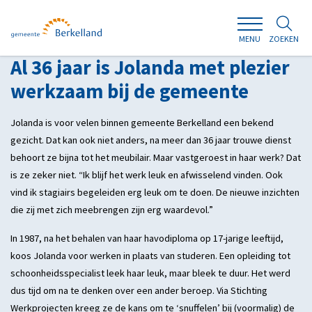
ZOEKEN
MENU
Al 36 jaar is Jolanda met plezier
werkzaam bij de gemeente
Jolanda is voor velen binnen gemeente Berkelland een bekend
gezicht. Dat kan ook niet anders, na meer dan 36 jaar trouwe dienst
behoort ze bijna tot het meubilair. Maar vastgeroest in haar werk? Dat
is ze zeker niet. “Ik blijf het werk leuk en afwisselend vinden. Ook
vind ik stagiairs begeleiden erg leuk om te doen. De nieuwe inzichten
die zij met zich meebrengen zijn erg waardevol.”
In 1987, na het behalen van haar havodiploma op 17-jarige leeftijd,
koos Jolanda voor werken in plaats van studeren. Een opleiding tot
schoonheidsspecialist leek haar leuk, maar bleek te duur. Het werd
dus tijd om na te denken over een ander beroep. Via Stichting
Werkprojecten kreeg ze de kans om te ‘snuffelen’ bij (voormalig) de