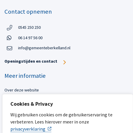
Contact opnemen
Telefoon:
0545 250 250
Telefoon
Open in WhatsApp:
06 14 97 56 00
Open in WhatsApp:
info@gemeenteberkelland.nl
Openingstijden en contact
Meer informatie
Over deze website
Toegankelijkheid
Cookies & Privacy
Privacy
Sitemap
Wij gebruiken cookies om de gebruikerservaring te
verbeteren. Lees hierover meer in onze
Mijn gemeente
privacyverklaring